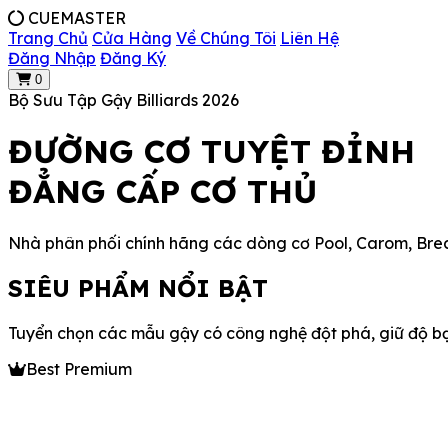
CUE
MASTER
Trang Chủ
Cửa Hàng
Về Chúng Tôi
Liên Hệ
Đăng Nhập
Đăng Ký
0
Bộ Sưu Tập Gậy Billiards 2026
ĐƯỜNG CƠ TUYỆT ĐỈNH
ĐẲNG CẤP CƠ THỦ
Nhà phân phối chính hãng các dòng cơ Pool, Carom, Brea
SIÊU PHẨM NỔI BẬT
Tuyển chọn các mẫu gậy có công nghệ đột phá, giữ độ bạt
Best Premium