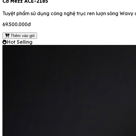
Cơ Mezz ACE-2185
Tuyệt phẩm sử dụng công nghệ trục ren lượn sóng Wavy ch
69.500.000đ
Thêm vào giỏ
Hot Selling